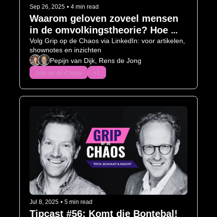
Sep 26, 2025
•
4 min read
Waarom geloven zoveel mensen 
in de omvolkingstheorie? Hoe 
word je een dictator: Grip op de 
Volg Grip op de Chaos via LinkedIn: voor artikelen, 
shownotes en inzichten
Chaos is live! 
Pepijn van Dijk, Rens de Jong
Grip op de Chaos
+1
Jul 8, 2025
•
5 min read
Tipcast #56: Komt die Bontebal! 