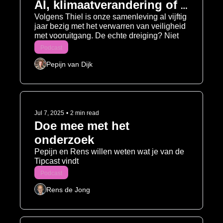
AI, klimaatverandering of 
oorlog – maar door 
Volgens Thiel is onze samenleving al vijftig 
jaar bezig met het verwarren van veiligheid 
stilstand
met vooruitgang. De echte dreiging? Niet 
de Terminator, maar het afvinklijstje.
Podcast
Pepijn van Dijk
Jul 7, 2025
•
2 min read
Doe mee met het 
onderzoek
Pepijn en Rens willen weten wat je van de 
Tipcast vindt
Podcast
Rens de Jong