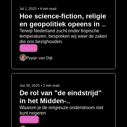
Jul 1, 2025
•
4 min read
Hoe science-fiction, religie 
en geopolitiek opeens in 
één aflevering passen
Terwijl Nederland zucht onder tropische 
temperaturen, bespreken wij weer de zaken 
die ons bezighouden.  
Tipcast
Pepijn van Dijk
Jun 30, 2025
•
2 min read
De rol van "de eindstrijd" 
in het Midden-
Oostenconflict 
Waarom je de religieuze onderstroom niet 
kunt negeren
Podcast