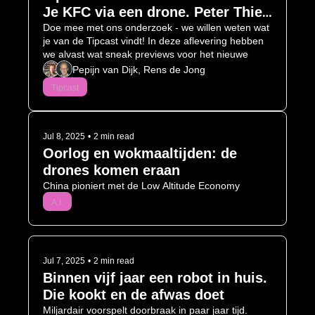
Je KFC via een drone. Peter Thiel 
wil een koning.
Doe mee met ons onderzoek - we willen weten wat 
je van de Tipcast vindt! In deze aflevering hebben 
we alvast wat sneak previews voor het nieuwe 
seizoen verstopt. 
Pepijn van Dijk, Rens de Jong
Tipcast
Jul 8, 2025
•
2 min read
Oorlog en wokmaaltijden: de 
drones komen eraan
China pioniert met de Low Altitude Economy
A.I.
Jul 7, 2025
•
2 min read
Binnen vijf jaar een robot in huis. 
Die kookt en de afwas doet 
Miljardair voorspelt doorbraak in paar jaar tijd. 