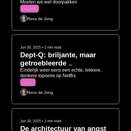
Moeten we wel doorpakken
Politiek
Rens de Jong
Jun 30, 2025
•
2 min read
Dept-Q: briljante, maar 
getroebleerde 
hoofdpersonen maken 
Eindelijk weer eens een echte, lekkere, 
donkere topserie op Netflix.
heerlijke thriller
Serie
Rens de Jong
Jun 30, 2025
•
3 min read
De architectuur van angst