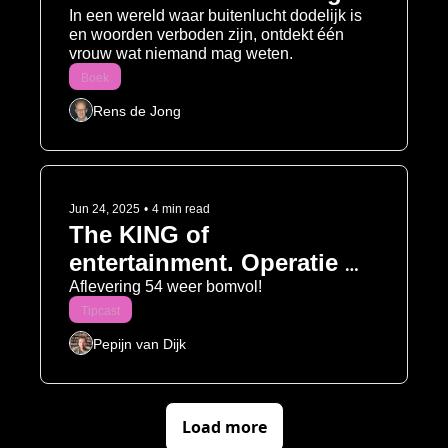
In een wereld waar buitenlucht dodelijk is 
en woorden verboden zijn, ontdekt één 
vrouw wat niemand mag weten.
Boek
Rens de Jong
Jun 24, 2025
•
4 min read
The KING of 
entertainment. Operatie 
NO EXIT? Wat wil Dijkhoff 
Aflevering 54 weer bomvol!
Tipcast
nou?
Pepijn van Dijk
Load more