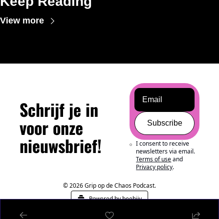
Keep Reading
View more
Schrijf je in 
voor onze 
Subscribe
nieuwsbrief!
I consent to receive 
newsletters via email.
Terms of use
and
Privacy policy
.
© 2026 Grip op de Chaos Podcast.
Powered by beehiiv