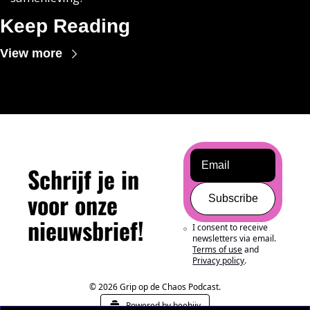
Keep Reading
View more
Schrijf je in 
voor onze 
Subscribe
nieuwsbrief!
I consent to receive 
newsletters via email.
Terms of use
and
Privacy policy
.
© 2026 Grip op de Chaos Podcast.
Powered by beehiiv