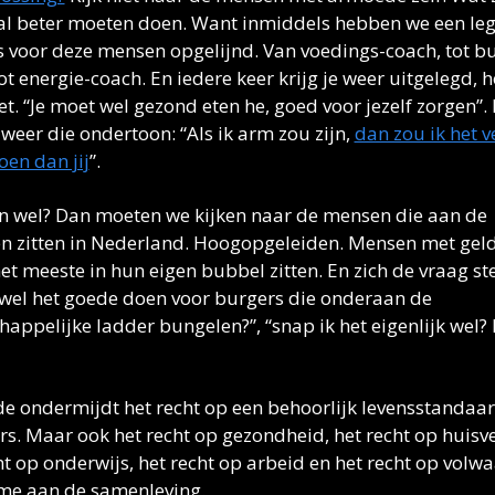
l beter moeten doen. Want inmiddels hebben we een leg
 voor deze mensen opgelijnd. Van voedings-coach, tot b
ot energie-coach. En iedere keer krijg je weer uitgelegd, h
t. “Je moet wel gezond eten he, goed voor jezelf zorgen”. 
 weer die ondertoon: “Als ik arm zou zijn, 
dan zou ik het ve
oen dan jij
”. 
 wel? Dan moeten we kijken naar de mensen die aan de 
 zitten in Nederland. Hoogopgeleiden. Mensen met geld.
het meeste in hun eigen bubbel zitten. En zich de vraag stel
 wel het goede doen voor burgers die onderaan de 
appelijke ladder bungelen?”, “snap ik het eigenlijk wel? 
 ondermijdt het recht op een behoorlijk levensstandaard
ers. Maar ook het recht op gezondheid, het recht op huisves
ht op onderwijs, het recht op arbeid en het recht op volwa
me aan de samenleving.