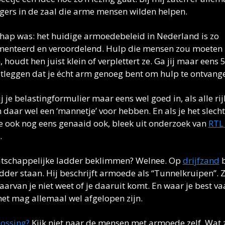
ligers in de zaal die arme mensen wilden helpen. 
ap was: het huidige armoedebeleid in Nederland is zo 
enteerd en veroordelend. Hulp die mensen zou moeten 
 houdt hen juist klein of verplettert ze. Ga jij maar eens 5
tleggen dat je écht arm genoeg bent om hulp te ontvange
ij je belastingformulier maar eens wel goed in, als alle rijk
daar wel een ‘mannetje’ voor hebben. En als je het slecht t
e ook nog eens genaaid ook, bleek uit onderzoek van 
RTL 
. 
tschappelijke ladder beklimmen? Welnee. Op 
drijfzand
 b
dder staan. Hij beschrijft armoede als “Tunnelkruipen”. Z
Waarvan je niet weet of je daaruit komt. En waar je best va
het mag allemaal wel afgelopen zijn. 
ossing?
 Kijk niet naar de mensen met armoede zelf. Wat zi