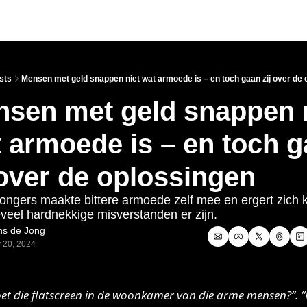
Link
sts
Mensen met geld snappen niet wat armoede is – en toch gaan zij over de 
sen met geld snappen n
 armoede is – en toch g
 over de oplossingen
Jongers maakte bittere armoede zelf mee en ergert zich k
veel hardnekkige misverstanden er zijn. 
s de Jong
 20, 2024
et die flatscreen in de woonkamer van die arme mensen?”. “