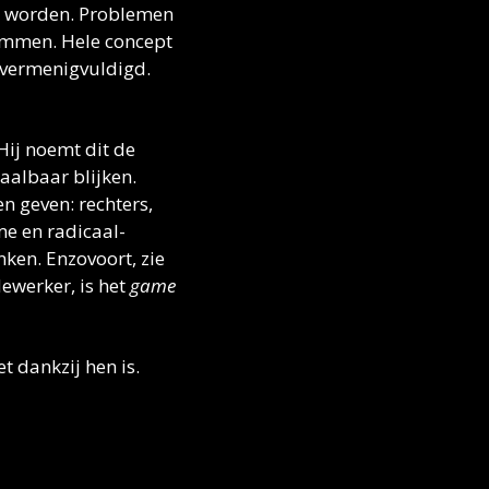
t worden. Problemen 
emmen. Hele concept 
vermenigvuldigd. 
 Hij noemt dit de 
albaar blijken. 
n geven: rechters, 
me en radicaal-
ken. Enzovoort, zie 
werker, is het 
game 
 dankzij hen is. 