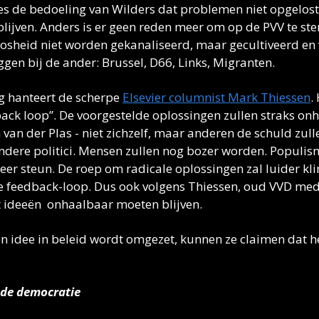
cies de bedoeling van Wilders dat problemen niet opgelos
ijven. Anders is er geen reden meer om op de PVV te st
oosheid niet worden gekanaliseerd, maar gecultiveerd en 
ggen bij de ander: Brussel, D66, Links, Migranten.
g hanteert de scherpe 
Elsevier columnist Mark Thiessen
.
ack loop”. De voorgestelde oplossingen zullen straks onha
van der Plas - niet zichzelf, maar anderen de schuld zulle
ndere politici. Mensen zullen nog bozer worden. Populis
eer steun. De roep om radicale oplossingen zal luider klin
he feedback-loop. Dus ook volgens Thiessen, oud VVD mede
t ideeën  onhaalbaar moeten blijven. 
en idee in beleid wordt omgezet, kunnen ze claimen dat het
 de democratie 