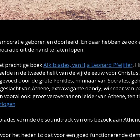
De Akropolis gezien vanaf de Pnyx
emocratie geboren en doorleefd. En daar hebben ze ook e
cratie uit de hand te laten lopen. 
et prachtige boek 
Alkibiades, van Ilja Leonard Pfeijffer
. H
leefde in de tweede helft van de vijfde eeuw voor Christus.
evoed door de grote Perikles, minnaar van Socrates, ge
e geslacht van Athene, extravagante dandy, winnaar van p
rlogen
.
ibiades vormde de soundtrack van ons bezoek aan Athene
 voor het heden is: dat voor een goed functionerende demo