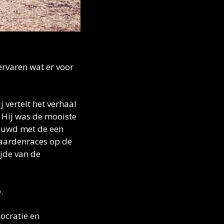
rvaren wat er voor 
ij vertelt het verhaal 
 Hij was de mooiste 
huwd met de een 
aardenraces op de 
Olympisch Spelen. En vooral ook: groot veroveraar en leider van Athene, ten tijde van de 
.
cratie en 