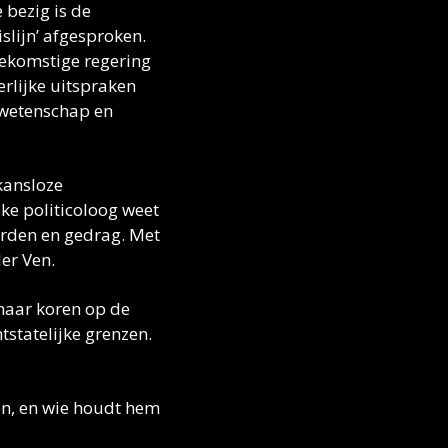
 bezig is de 
slijn’ afgesproken. 
ekomstige regering 
rlijke uitspraken 
 wetenschap en 
ansloze 
ke politicoloog weet 
orden en gedrag. Met 
er Ven. 
maar koren op de 
statelijke grenzen. 
en, en wie houdt hem 