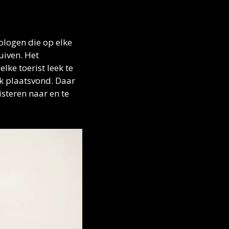
ologen die op elke 
iven. Het 
ke toerist leek te 
k plaatsvond. Daar 
teren naar en te 