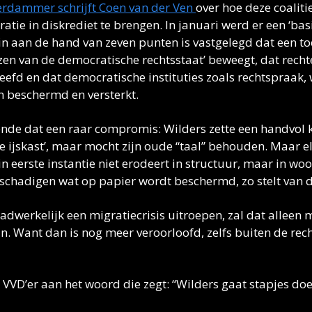
rdammer schrijft Coen van der Ven 
over hoe deze coalitie
tie in diskrediet te brengen. In januari werd er een ‘basi
 aan de hand van zeven punten is vastgelegd dat een to
zen van de democratische rechtsstaat’ beweegt, dat rechte
efd en dat democratische instituties zoals rechtspraak,
 beschermd en versterkt. 
ende dat een raar compromis: Wilders zette een handvol k
de ijskast’, maar mocht zijn oude “taal” behouden. Maar el
n eerste instantie niet erodeert in structuur, maar in wo
schadigen wat op papier wordt beschermd, zo stelt van d
adwerkelijk een migratiecrisis uitroepen, zal dat alleen 
n. Want dan is nog meer veroorloofd, zelfs buiten de recht
 VVD’er aan het woord die zegt: “Wilders gaat stapjes do