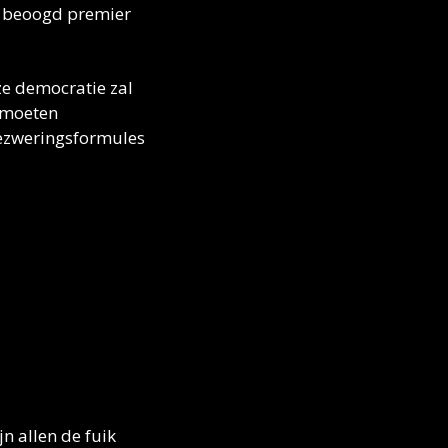
e beoogd premier 
e democratie zal 
 moeten 
ezweringsformules 
n allen de fuik 