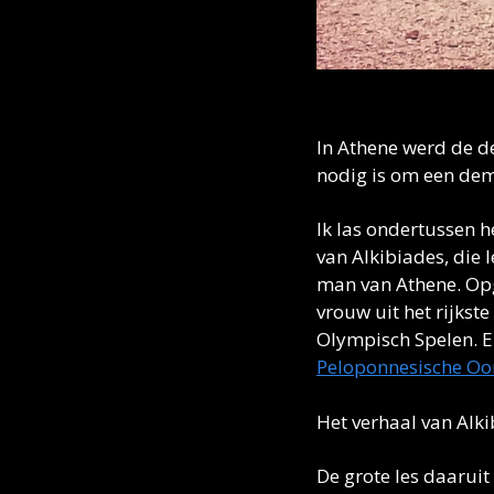
In Athene werd de d
nodig is om een demo
Ik las ondertussen h
van Alkibiades, die 
man van Athene. Opg
vrouw uit het rijkst
Peloponnesische Oo
Het verhaal van Alk
De grote les daaruit