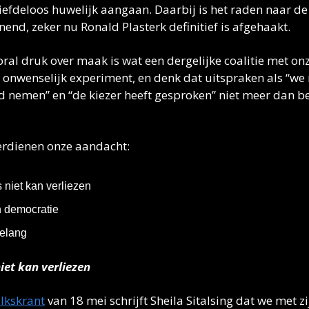
liefdeloos huwelijk aangaan. Daarbij is het raden naar d
nend, zeker nu Ronald Plasterk definitief is afgehaakt. 
al druk over maak is wat een dergelijke coalitie met onz
n onwenselijk experiment, en denk dat uitspraken als “we
d nemen” en “de kiezer heeft gesproken” niet meer dan b
erdienen onze aandacht:
niet kan verliezen 
n democratie 
elang
iet kan verliezen
olkskrant
 van 18 mei schrijft Sheila Sitalsing dat we met zij