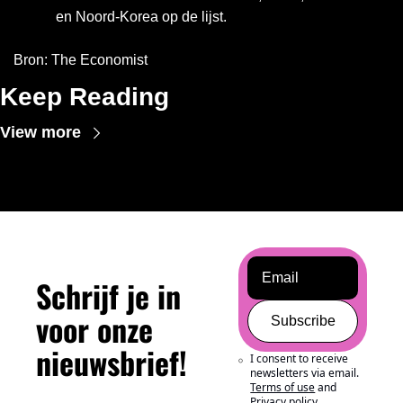
en Noord-Korea op de lijst. 
Bron: The Economist
Keep Reading
View more
Schrijf je in 
voor onze 
Subscribe
nieuwsbrief!
I consent to receive 
newsletters via email.
Terms of use
and
Privacy policy
.